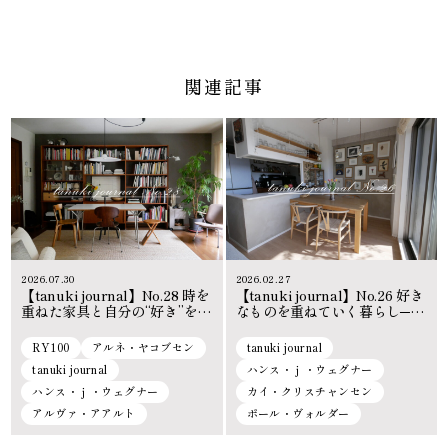
関連記事
2026.07.30
2026.02.27
【tanuki journal】No.28 時を
【tanuki journal】No.26 好き
重ねた家具と自分の“好き”を信
なものを重ねていく暮らし─。
じてつくる、心地よい暮らし
北欧ヴィンテージがもたらす
方。
空間と心の豊かさ。
RY100
アルネ・ヤコブセン
tanuki journal
tanuki journal
ハンス・ｊ・ウェグナー
ハンス・ｊ・ウェグナー
カイ・クリスチャンセン
アルヴァ・アアルト
ポール・ヴォルダー