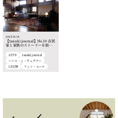
2025.03.18
【tanuki journal】No.10 古民
家と家族のストーリーを紡ぐ
名作家具の空間
AP19
tanuki journal
ハンス・ｊ・ウェグナー
GE258
フィン・ユール