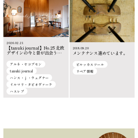
2026.02.21
【tanuki journal】No.25 北欧
2018.09.20
デザインの今と昔が出会う場
メンテナンス進めています。
所。ヴィンテージが暮らしに
深みを添える空間。
アルネ・ヤコブセン
ピルッカスツール
tanuki journal
リペア情報
ハンス・ｊ・ウェグナー
イルマリ・タピオヴァーラ
ハスレブ