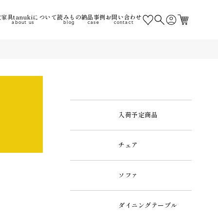
家具tanukiについて
読みもの
納品事例
お問い合わせ
about us
blog
case
contact
入荷予定商品
チェア
ソファ
ダイニングテーブル