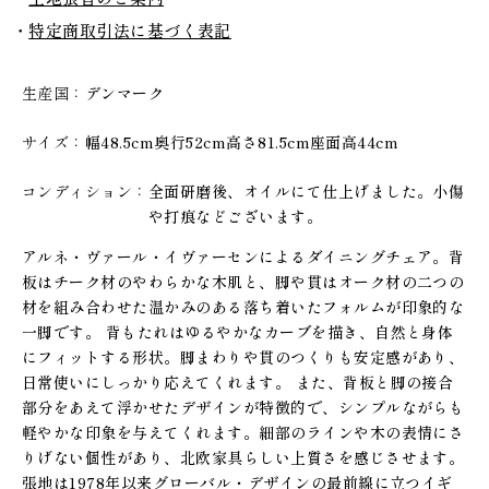
特定商取引法に基づく表記
生産国
デンマーク
サイズ
幅48.5cm奥行52cm高さ81.5cm座面高44cm
コンディション
全面研磨後、オイルにて仕上げました。小傷
や打痕などございます。
アルネ・ヴァール・イヴァーセンによるダイニングチェア。背
板はチーク材のやわらかな木肌と、脚や貫はオーク材の二つの
材を組み合わせた温かみのある落ち着いたフォルムが印象的な
一脚です。 背もたれはゆるやかなカーブを描き、自然と身体
にフィットする形状。脚まわりや貫のつくりも安定感があり、
日常使いにしっかり応えてくれます。 また、背板と脚の接合
部分をあえて浮かせたデザインが特徴的で、シンプルながらも
軽やかな印象を与えてくれます。細部のラインや木の表情にさ
りげない個性があり、北欧家具らしい上質さを感じさせます。
張地は1978年以来グローバル・デザインの最前線に立つイギ