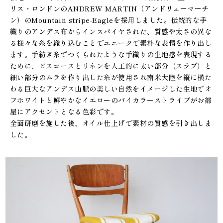
リス・ロンドンのANDREW MARTIN（アンドリューマーチ
ン）のMountain stripe-Eagleを採用しました。伝統的な手
織りのアンデス布からインスパイヤされた、質感や太さの異な
る様々な糸を織り込むことでユニークで素朴な表情を作り出し
ます。手紡ぎ糸でつくられたような手織りの生地感を表現する
ために、ビスコースとリネンを人工的に太い部分（スラブ）と
細い部分のムラを作り出した糸が使用され南米大陸を縦に横た
わる巨大なアンデス山脈の美しい自然をイメージした生地でオ
フホワイトと鮮やかなイエローのバイカラーストライプがお部
屋にアクセントとなる色彩です。
全面研磨を施した後、オイル仕上げで素材の質感を引き出しま
した。