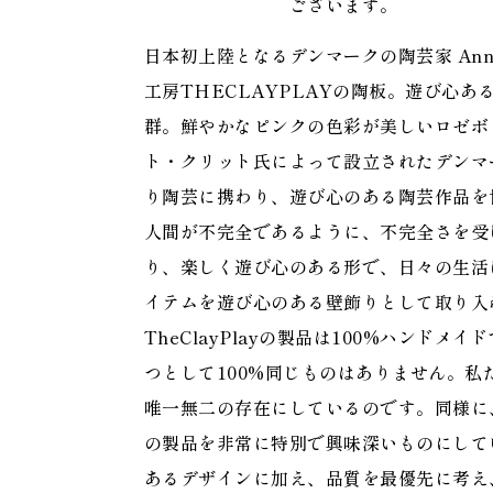
ございます。
日本初上陸となるデンマークの陶芸家 Annem
工房THECLAYPLAYの陶板。遊び心
群。鮮やかなピンクの色彩が美しいロゼボトルの
ト・クリット氏によって設立されたデンマ
り陶芸に携わり、遊び心のある陶芸作品を世に
人間が不完全であるように、不完全さを受
り、楽しく遊び心のある形で、日々の生活
イテムを遊び心のある壁飾りとして取り入
TheClayPlayの製品は100%ハンド
つとして100%同じものはありません。
唯一無二の存在にしているのです。同様に、小
の製品を非常に特別で興味深いものにしている
あるデザインに加え、品質を最優先に考え