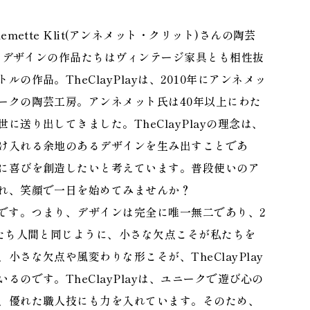
ette Klit(アンネメット・クリット)さんの陶芸
あるデザインの作品たちはヴィンテージ家具とも相性抜
作品。TheClayPlayは、2010年にアンネメッ
ークの陶芸工房。アンネメット氏は40年以上にわた
送り出してきました。TheClayPlayの理念は、
け入れる余地のあるデザインを生み出すことであ
に喜びを創造したいと考えています。普段使いのア
れ、笑顔で一日を始めてみませんか？
メイドです。つまり、デザインは完全に唯一無二であり、2
私たち人間と同じように、小さな欠点こそが私たちを
さな欠点や風変わりな形こそが、TheClayPlay
のです。TheClayPlayは、ユニークで遊び心の
、優れた職人技にも力を入れています。そのため、