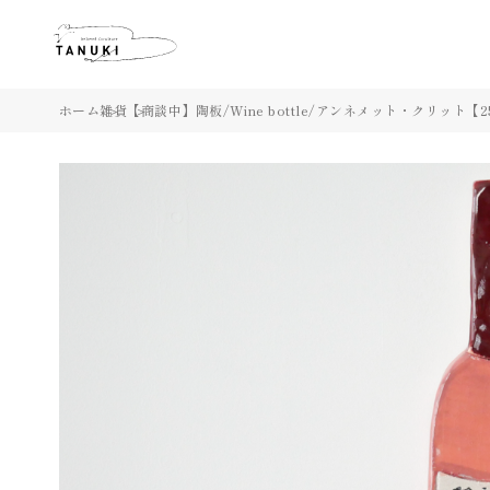
ホーム
雑貨
【商談中】陶板/Wine bottle/アンネメット・クリット【251