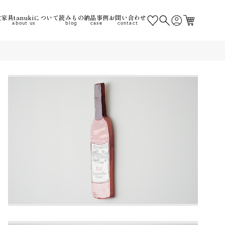
家具tanukiについて
読みもの
納品事例
お問い合わせ
about us
blog
case
contact