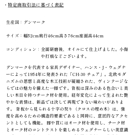
特定商取引法に基づく表記
生産国
デンマーク
サイズ
幅52cm奥行46cm高さ76cm座面高44cm
コンディション
全面研磨後、オイルにて仕上げました。小傷
や打痕などございます。
デンマークを代表する家具デザイナー、ハンス・J・ウェグナ
ーによって1954年に発表された「CH-30 チェア」。北欧モダ
ニズムの思想と高度な木工技術が凝縮された、ヴィンテージな
らではの魅力を備えた一脚です。背板は深みのある色合いと美
しい木目を持つチーク材を使用。経年変化によって生まれた艶
やかな表情は、新品では決して再現できない味わいがありま
す。 背板から見られる十字の契り（クロスの埋め木）は、強
度を高めるための構造的要素であると同時に、意匠的なアクセ
ントとしても機能。 脚や貫にはオーク材を使用し、チーク材
とオーク材のコントラストを楽しめるウェグナーらしい美意識