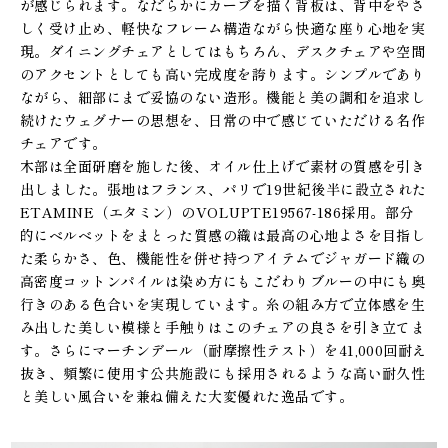
が感じられます。なだらかにカーブを描く背板は、背中をやさ
しく受け止め、軽快なフレーム構造ながら快適な座り心地を実
現。ダイニングチェアとしてはもちろん、デスクチェアや空間
のアクセントとしても高い完成度を誇ります。シンプルであり
ながら、細部にまで妥協のない造形。機能と美の調和を追求し
続けたウェグナーの思想を、日常の中で感じていただける名作
チェアです。
木部は全面研磨を施した後、オイル仕上げで素材の質感を引き
出しました。張地はフランス、パリで19世紀後半に設立された
ETAMINE（エタミン）のVOLUPTE19567-186採用。部分
的にベルベットをまとった質感の織は最高の心地よさを目指し
た柔らかさ、色、機能性を併せ持つアイテムでジャガード織の
高密度コットンパイルは染め方にもこだわりブルーの中にも奥
行きのある色合いを実現しています。糸の組み方で立体感を生
み出した美しい模様と手触りはこのチェアの良さを引き立てま
す。さらにマーチンデール（耐摩擦性テスト）を41,000回耐え
抜き、頻繁に使用す公共施設にも採用されるような高い耐久性
と美しい風合いを兼ね備えた大変優れた逸品です。