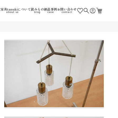
家具tanukiについて
読みもの
納品事例
お問い合わせ
about us
blog
case
contact