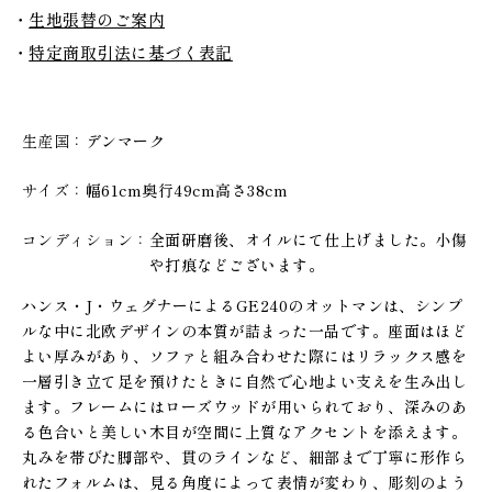
生地張替のご案内
特定商取引法に基づく表記
生産国
デンマーク
サイズ
幅61cm奥行49cm高さ38cm
コンディション
全面研磨後、オイルにて仕上げました。小傷
や打痕などございます。
ハンス・J・ウェグナーによるGE240のオットマンは、シンプ
ルな中に北欧デザインの本質が詰まった一品です。座面はほど
よい厚みがあり、ソファと組み合わせた際にはリラックス感を
一層引き立て足を預けたときに自然で心地よい支えを生み出し
ます。フレームにはローズウッドが用いられており、深みのあ
る色合いと美しい木目が空間に上質なアクセントを添えます。
丸みを帯びた脚部や、貫のラインなど、細部まで丁寧に形作ら
れたフォルムは、見る角度によって表情が変わり、彫刻のよう