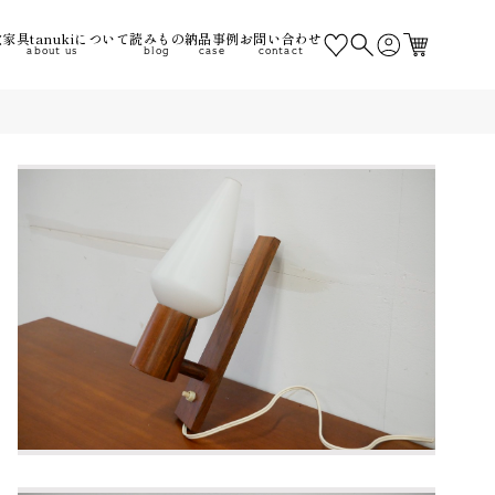
家具tanukiについて
読みもの
納品事例
お問い合わせ
about us
blog
case
contact