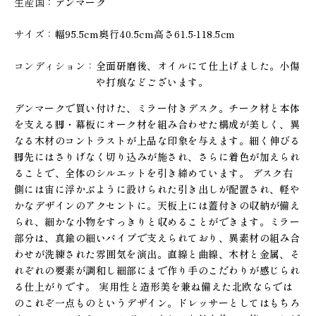
生産国
デンマーク
サイズ
幅95.5cm奥行40.5cm高さ61.5-118.5cm
コンディション
全面研磨後、オイルにて仕上げました。小傷
や打痕などございます。
デンマークで買い付けた、ミラー付きデスク。チーク材と本体
を支える脚・幕板にオーク材を組み合わせた構成が美しく、異
なる木材のコントラストが上品な印象を与えます。細く伸びる
脚先にはさりげなく切り込みが施され、さらに着色が加えられ
ることで、全体のシルエットを引き締めています。 デスク右
側には宙に浮かぶように設けられた引き出しが配置され、軽や
かなデザインのアクセントに。天板上には蓋付きの収納が備え
られ、細かな小物をすっきりと収めることができます。ミラー
部分は、真鍮の細いパイプで支えられており、異素材の組み合
わせが洗練された雰囲気を演出。直線と曲線、木材と金属、そ
れぞれの要素が調和し細部にまで作り手のこだわりが感じられ
る仕上がりです。 実用性と造形美を兼ね備えた北欧ならでは
のこれぞ一点ものというデザイン。ドレッサーとしてはもちろ