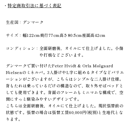
特定商取引法に基づく表記
生産国
デンマーク
サイズ
幅122cm奥行77cm高さ80.5cm座面高42cm
コンディション
全面研磨後、オイルにて仕上げました。小傷
や打痕などございます。
デンマークで買い付けたPeter Hvidt & Orla Mølgaard
Nielsenのミネルバ。3人掛けやL字に組めるタイプなどバリエ
ーションがございますが、こちらはシンプルな二人掛け仕様。
背もたれは乗っているだけの構造なので、取り外せばベッドと
しても使用できます。背面のフレームもミニマムな構成で、空
間にすっと馴染みやすいデザインです。
こちらは全面研磨後、オイルにて仕上げました。現状張替前の
状態です。張替の場合は張替工賃60,000円(税別)と生地代とな
ります。