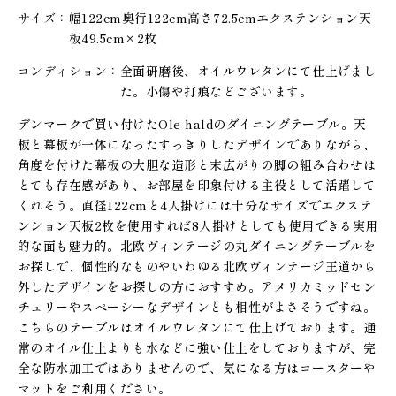
サイズ
幅122cm奥行122cm高さ72.5cmエクステンション天
板49.5cm×2枚
コンディション
全面研磨後、オイルウレタンにて仕上げまし
た。小傷や打痕などございます。
デンマークで買い付けたOle haldのダイニングテーブル。天
板と幕板が一体になったすっきりしたデザインでありながら、
角度を付けた幕板の大胆な造形と末広がりの脚の組み合わせは
とても存在感があり、お部屋を印象付ける主役として活躍して
くれそう。直径122cmと4人掛けには十分なサイズでエクステ
ンション天板2枚を使用すれば8人掛けとしても使用できる実用
的な面も魅力的。北欧ヴィンテージの丸ダイニングテーブルを
お探しで、個性的なものやいわゆる北欧ヴィンテージ王道から
外したデザインをお探しの方におすすめ。アメリカミッドセン
チュリーやスペーシーなデザインとも相性がよさそうですね。
こちらのテーブルはオイルウレタンにて仕上げております。通
常のオイル仕上よりも水などに強い仕上をしておりますが、完
全な防水加工ではありませんので、気になる方はコースターや
マットをご利用ください。