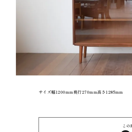
サイズ幅1200mm奥行270mm高さ1285mm
この