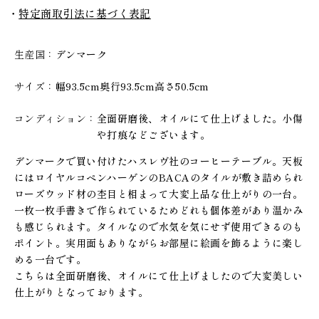
特定商取引法に基づく表記
生産国
デンマーク
サイズ
幅93.5cm奥行93.5cm高さ50.5cm
コンディション
全面研磨後、オイルにて仕上げました。小傷
や打痕などございます。
デンマークで買い付けたハスレヴ社のコーヒーテーブル。天板
にはロイヤルコペンハーゲンのBACAのタイルが敷き詰められ
ローズウッド材の杢目と相まって大変上品な仕上がりの一台。
一枚一枚手書きで作られているためどれも個体差があり温かみ
も感じられます。タイルなので水気を気にせず使用できるのも
ポイント。実用面もありながらお部屋に絵画を飾るように楽し
める一台です。
こちらは全面研磨後、オイルにて仕上げましたので大変美しい
仕上がりとなっております。