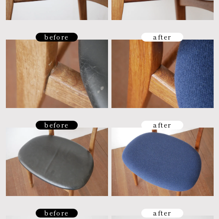
before
after
before
after
before
after