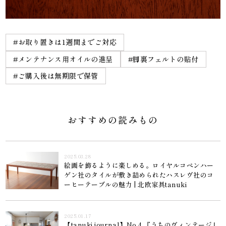
#お取り置きは1週間までご対応
#メンテナンス用オイルの進呈
#脚裏フェルトの貼付
#ご購入後は無期限で保管
おすすめの読みもの
2025.03.28
絵画を飾るように楽しめる。ロイヤルコペンハー
ゲン社のタイルが敷き詰められたハスレヴ社のコ
ーヒーテーブルの魅力 | 北欧家具tanuki
2025.01.17
【tanuki journal】No.4 『うちのヴィンテージ』