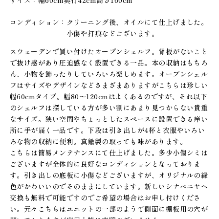
コンディション
クリーニング後、オイルにて仕上げました。
小傷や打痕などございます。
スウェーデンで買い付けたオープンシェルフ。背板がないこと
で抜け感があり圧迫感なく設置できる一品。本の収納はもちろ
ん、小物を飾ったりしていろいろ楽しめます。オープンシェル
フはサイズやデザインなどさまざまありますがこちらは珍しい
幅60cmタイプ。幅80～120cmはよくあるのですが、それ以下
のシェルフは探している方が多い割にあまり見つからない貴重
なサイズ。狭い空間やちょっとしたスペースに設置できる痒い
所に手が届く一品です。下段は引き出しが4杯と衣服やいろい
ろな物の収納に便利。真鍮製の取っても味があります。
こちらは簡易メンテナンスにて仕上げました。多少小傷シミは
ございますが全体的に良好なコンディションとなっておりま
す。引き出しの底板に小傷などございますが、オリジナルの緑
色がかわいいのでそのままにしています。新しいシナベニヤへ
交換も無料で可能ですのでご希望の場合はお申し付けくださ
い。元々こちらはユニットの一部のようで側面に棚板用の穴が