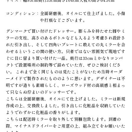
コンディション
全面研磨後、オイルにて仕上げました。小傷
や打痕などございます。
デンマークで買い付けたドレッサー。膨らみを持たせた脚やミ
ラーの支柱、高さのあるボトルなども入るよう考慮され設計さ
れた引き出し、そして四角いプレートに敢えての丸ミラーを合
わせるというこの間の使い方。只者ではない雰囲気で現地です
ぐに目に留まり買い付けた一品。奥行は33cmとかなりコンパ
クトで設置場所の制約等で諦めていた方、ぜひご検討くださ
い。 これまで全く同じものは見たことがないため当時オーダ
ーメイドで製作されたもののように思います。デザイナーは不
明ですが造りも素晴らしく、ローズウッド材の高級感と相まっ
て只ならぬ佇まいのドレッサーです。
こちらは全面研磨後、オイルにて仕上げました。ミラーは新規
作成の上、交換致しました。引き出しに化粧品を収納していた
ようでわずかに化粧品の香りがします。
こちらは配送時ミラーを取り外して別梱包致します。到着の
際、マイナスドライバーをご用意の上、組み立てをお願いいた