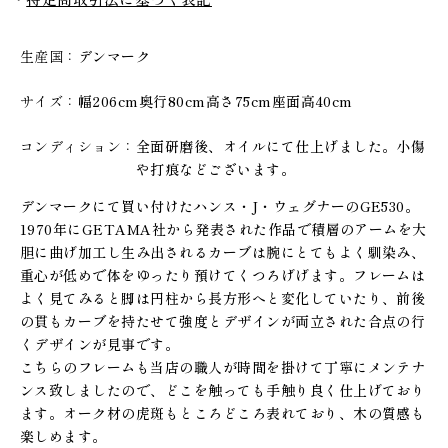
生産国
デンマーク
サイズ
幅206cm奥行80cm高さ75cm座面高40cm
コンディション
全面研磨後、オイルにて仕上げました。小傷
や打痕などございます。
デンマークにて買い付けたハンス・J・ウェグナーのGE530。
1970年にGETAMA社から発表された作品で積層のアームを大
胆に曲げ加工し生み出されるカーブは腕にとてもよく馴染み、
重心が低めで体をゆったり預けてくつろげげます。フレームは
よく見てみると脚は円柱から長方形へと変化していたり、前後
の貫もカーブを持たせて強度とデザインが両立された合点の行
くデザインが見事です。
こちらのフレームも当店の職人が時間を掛けて丁寧にメンテナ
ンス致しましたので、どこを触っても手触り良く仕上げており
ます。オーク材の虎斑もところどころ表れており、木の質感も
楽しめます。