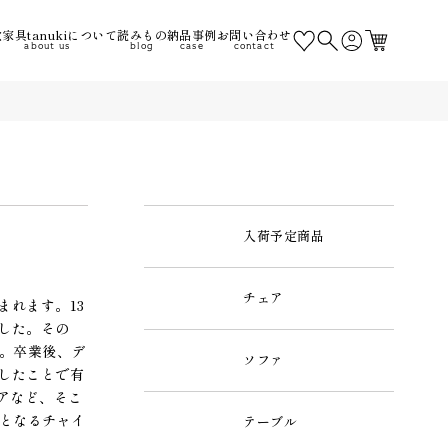
家具tanukiについて
読みもの
納品事例
お問い合わせ
about us
blog
case
contact
入荷予定商品
チェア
まれます。13
ました。その
た。卒業後、デ
ソファ
計したことで有
アなど、そこ
作となるチャイ
テーブル