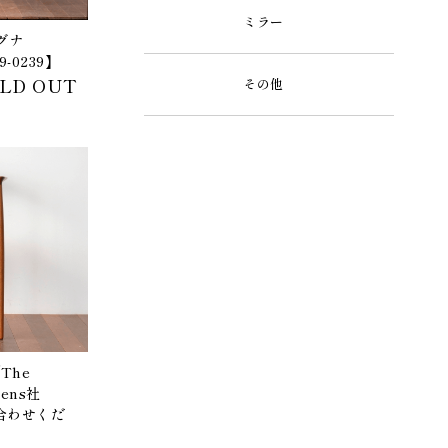
ミラー
グナ
-0239】
LD OUT
その他
The
sens社
い合わせくだ