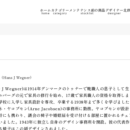
ホーム
カテゴリー
メンテナンス前の商品
デザイナー
北欧
home
category
stocklist
designer
ー
(Hans J Wegner)
s J Wegner)は1914年デンマークのトゥナーで靴職人の息子として生
タルバーグの元で家具の修行を始め、17歳で家具職人の資格を取得し
学校に入学し家具設計を専攻、卒業する1938年まで多くを学びまし
ヤコブセン(Arne Jacobsen)の事務所に勤務。ヤコブセンが設
計にも携わり、議会の椅子や婚姻届を受け付ける部屋に置かれるチェ
いました。1943年に独立し自身のデザイン事務所を開設。彼の代表
る椅子はこの頃デザインされました。