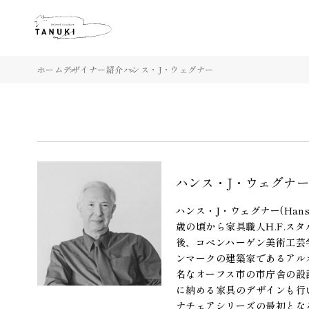
ホーム
デザイナー紹介
ハンス・J・ウェグナー
ハンス・J・ウェグナ
ハンス・J・ウェグナー(Han
歳の頃から家具職人H.F.ス
後、コペンハーゲン美術工芸
ンマークの建築家であるアルネ・
名なオーフス市の市庁舎の設
に納める家具のデザインも行
ナチェアシリーズの最初とな