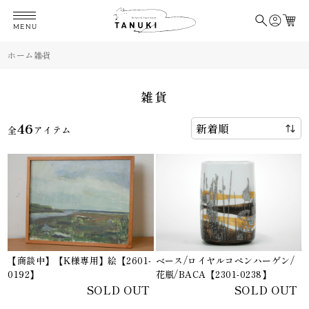
MENU
ホーム
雑貨
雑貨
46
全
アイテム
【商談中】【K様専用】絵【2601-
ベース/ロイヤルコペンハーゲン/
0192】
花瓶/BACA【2301-0238】
SOLD OUT
SOLD OUT